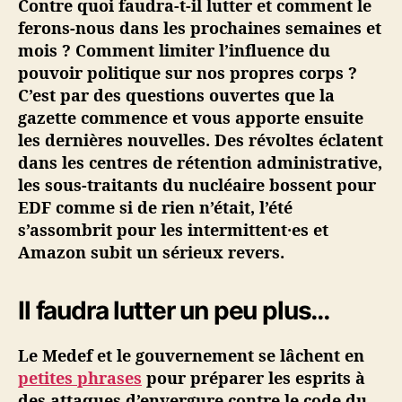
Contre quoi faudra-t-il lutter et comment le
é
ferons-nous dans les prochaines semaines et
·
mois ? Comment limiter l’influence du
e
pouvoir politique sur nos propres corps ?
s
C’est par des questions ouvertes que la
#
gazette commence et vous apporte ensuite
8
–
les dernières nouvelles. Des révoltes éclatent
R
dans les centres de rétention administrative,
é
les sous-traitants du nucléaire bossent pour
v
EDF comme si de rien n’était, l’été
o
s’assombrit pour les intermittent·es et
l
Amazon subit un sérieux revers.
t
e
s
Il faudra lutter un peu plus…
,
p
Le Medef et le gouvernement se lâchent en
e
r
petites phrases
pour préparer les esprits à
s
des attaques d’envergure contre le code du