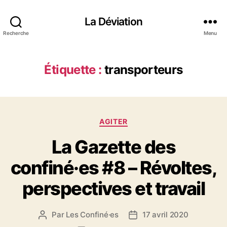
La Déviation
Recherche
Menu
Étiquette :
transporteurs
C
AGITER
a
La Gazette des
t
é
confiné·es #8 – Révoltes,
g
o
perspectives et travail
r
i
e
Par
Les Confiné·es
17 avril 2020
A
D
s
u
a