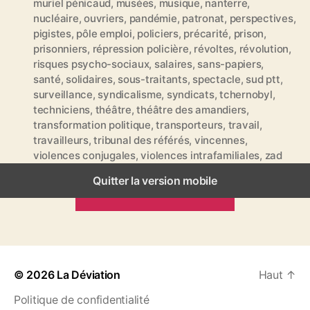
muriel pénicaud
,
musées
,
musique
,
nanterre
,
t
nucléaire
,
ouvriers
,
pandémie
,
patronat
,
perspectives
,
t
pigistes
,
pôle emploi
,
policiers
,
précarité
,
prison
,
e
prisonniers
,
répression policière
,
révoltes
,
révolution
,
s
risques psycho-sociaux
,
salaires
,
sans-papiers
,
santé
,
solidaires
,
sous-traitants
,
spectacle
,
sud ptt
,
surveillance
,
syndicalisme
,
syndicats
,
tchernobyl
,
techniciens
,
théâtre
,
théâtre des amandiers
,
transformation politique
,
transporteurs
,
travail
,
travailleurs
,
tribunal des référés
,
vincennes
,
violences conjugales
,
violences intrafamiliales
,
zad
Quitter la version mobile
ARTICLES PRÉCÉDENTS
© 2026
La Déviation
Haut
↑
Politique de confidentialité