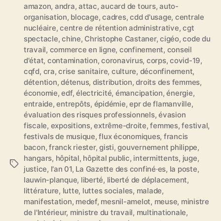
amazon
,
andra
,
attac
,
aucard de tours
,
auto-
organisation
,
blocage
,
cadres
,
cdd d'usage
,
centrale
nucléaire
,
centre de rétention administrative
,
cgt
spectacle
,
chine
,
Christophe Castaner
,
cigéo
,
code du
travail
,
commerce en ligne
,
confinement
,
conseil
d'état
,
contamination
,
coronavirus
,
corps
,
covid-19
,
cqfd
,
cra
,
crise sanitaire
,
culture
,
déconfinement
,
détention
,
détenus
,
distribution
,
droits des femmes
,
économie
,
edf
,
électricité
,
émancipation
,
énergie
,
entraide
,
entrepôts
,
épidémie
,
epr de flamanville
,
évaluation des risques professionnels
,
évasion
fiscale
,
expositions
,
extrême-droite
,
femmes
,
festival
,
festivals de musique
,
flux économiques
,
francis
bacon
,
franck riester
,
gisti
,
gouvernement philippe
,
hangars
,
hôpital
,
hôpital public
,
intermittents
,
juge
,
É
justice
,
l'an 01
,
La Gazette des confiné·es
,
la poste
,
t
lauwin-planque
,
liberté
,
liberté de déplacement
,
i
littérature
,
lutte
,
luttes sociales
,
malade
,
q
manifestation
,
medef
,
mesnil-amelot
,
meuse
,
ministre
u
de l'Intérieur
,
ministre du travail
,
multinationale
,
e