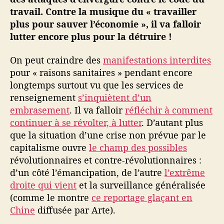
p
travail. Contre la musique du « travailler
e
plus pour sauver l’économie », il va falloir
c
lutter encore plus pour la détruire !
t
i
On peut craindre des
manifestations interdites
v
pour « raisons sanitaires » pendant encore
e
s
longtemps surtout vu que les services de
e
renseignement
s’inquiètent d’un
t
embrasement
. Il va falloir
réfléchir à comment
t
continuer à se révolter, à lutter
. D’autant plus
r
que la situation d’une crise non prévue par le
a
capitalisme ouvre
le champ des possibles
v
révolutionnaires et contre-révolutionnaires :
a
i
d’un côté l’émancipation, de l’autre
l’extrême
l
droite qui vient
et la surveillance généralisée
(comme le montre
ce reportage glaçant en
Chine
diffusée par Arte).